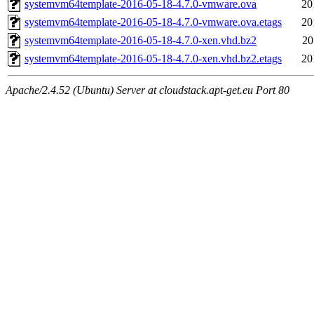
systemvm64template-2016-05-18-4.7.0-vmware.ova
20
systemvm64template-2016-05-18-4.7.0-vmware.ova.etags
20
systemvm64template-2016-05-18-4.7.0-xen.vhd.bz2
20
systemvm64template-2016-05-18-4.7.0-xen.vhd.bz2.etags
20
Apache/2.4.52 (Ubuntu) Server at cloudstack.apt-get.eu Port 80